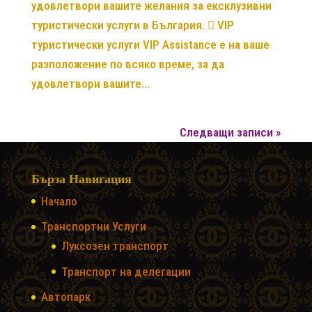
удовлетвори вашите желания за ексклузивни
туристически услуги в България.  VIP
туристически услуги VIP Assistance е на ваше
разположение по всяко време, за да
удовлетвори вашите...
Следващи записи »
Бърза Навигация
Начало
Транспортни Услуги
Луксозен транспорт
Транспорт на делегации
Автопарк