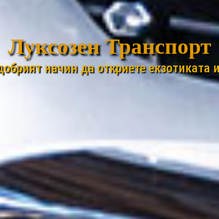
Луксозен Транспорт
добрият начин да откриете екзотиката и