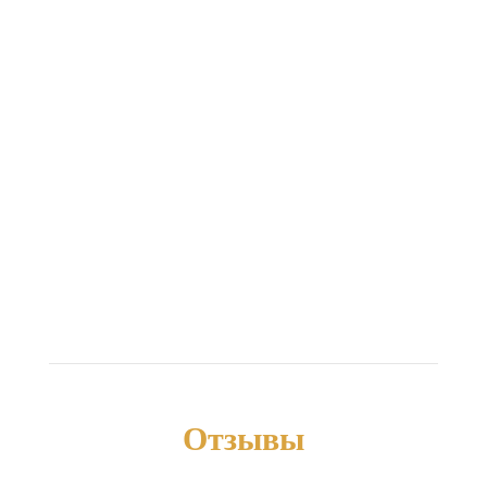
рождения или по другому поводу.
Предлагаем различные услуги - от
резерваций в последний момент
столиков в гурме-ресторанах или...
Отзывы